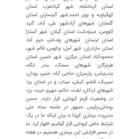
استان کرمانشاه: شهر گیلانغرب استان
کهگیلویه و بویر احمد:شهر گچساران استان
گلستان: شهرهای آزادشهر، علی آباد، گنبد
کاووس، مینودشت استان گیلان: شهر آستارا
استان لرستان: شهرهای پلدختر، خرم آباد
استان مازندران: شهر آمل، چالوس، قائم شهر،
محمودآباد استان مرکزی: شهر خمین استان
هرمزگان: شهرهای بستک، بندر لنگه،
بندرعباس، پارسیان، حاجی آباد، خمیر، رودان،
سیریک، قشم، کیش، میناب و در استان یزد
شهرهای اردکان، تفت، خاتم، مهریز، میبد، یزد
در وضعیت قرمز کرونایی قرار دارند. حسن
روحانی،رئیس جمهور در جلسه ستاد ملی
مدیریت بیماری کرونا با بیان اینکه ما در یک
شرایط خاص کرونایی قرار گرفتیم، اظهار کرد: ما
در مسیر افزایش این بیماری هستیم، در هفته