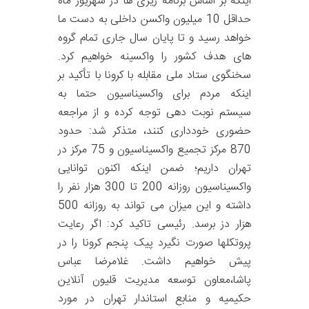
اینکه بر اساس برنامه ریزی ها در شهریور ماه
حداقل 10 میلیون واکسن داخلی به دست ما
خواهد رسید و تا پایان سال جاری تمام گروه
های هدف کشور را واکسینه خواهیم کرد.
سخنگوی ستاد ملی مقابله با کرونا با تأکید بر
اینکه مردم برای واکسیناسیون حتما به
سیستم نوبت دهی توجه کرده و از مراجعه
حضوری خودداری کنند، متذکر شد: حدود
870 مرکز تجمیع واکسیناسیون و 75 مرکز در
تهران داریم؛ ضمن اینکه اکنون توانایی
واکسیناسیون روزانه 200 تا 300 هزار نفر را
داشته و این میزان می تواند به روزانه 500
هزار دز برسد. رئیسی تاکید کرد: اگر رعایت
پروتکلها صورت نگیرد پیک پنجم کرونا را در
پیش خواهیم داشت. غلامرضا عباس
پاشا،معاون توسعه مدیریت قلیون آنلاین
حکیمیه و منابع استاندار تهران در مورد