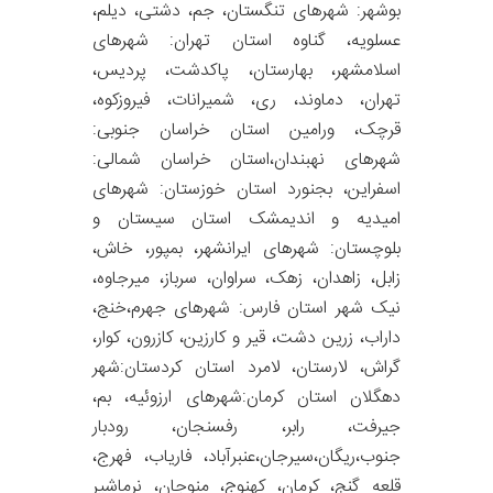
بوشهر: شهرهای تنگستان، جم، دشتی، دیلم،
عسلویه، گناوه استان تهران: شهرهای
اسلامشهر، بهارستان، پاکدشت، پردیس،
تهران، دماوند، ری، شمیرانات، فیروزکوه،
قرچک، ورامین استان خراسان جنوبی:
شهرهای نهبندان،استان خراسان شمالی:
اسفراین، بجنورد استان خوزستان: شهرهای
امیدیه و اندیمشک استان سیستان و
بلوچستان: شهرهای ایرانشهر، بمپور، خاش،
زابل، زاهدان، زهک، سراوان، سرباز، میرجاوه،
نیک شهر استان فارس: شهرهای جهرم،خنج،
داراب، زرین دشت، قیر و کارزین، کازرون، کوار،
گراش، لارستان، لامرد استان کردستان:شهر
دهگلان استان کرمان:شهرهای ارزوئیه، بم،
جیرفت، رابر، رفسنجان، رودبار
جنوب،ریگان،سیرجان،عنبرآباد، فاریاب، فهرج،
قلعه گنج، کرمان، کهنوج، منوجان، نرماشیر