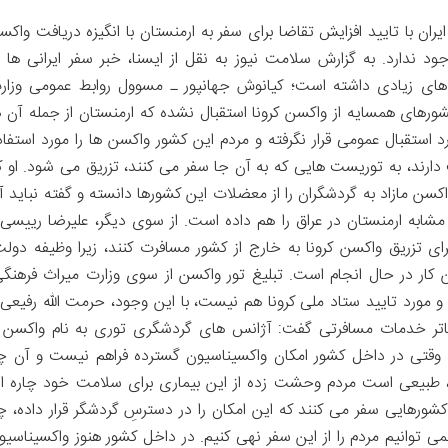
 با تایید افزایش تقاضا برای سفر به ارمنستان با انگیزه دریافت واکس
ود ندارد. به گزارش سلامت نیوز به نقل از ایسنا، خبر سفر ایرانی ها ب
ش های زیادی داشته است؛ کیانوش جهانپور ـ مسوول روابط عمومی وزار
رهای همسایه از واکسن کرونا استقبال نشده که ارمنستان از جمله آن ه
 استقبال عمومی قرار نگرفته و مردم این کشور واکسن ها را مورد استفاد
 دارند، به توریست هایی که به آن جا سفر می کنند، تزریق می شود. او ک
کسن مازاد به گردشگران را از معضلات این کشورها دانسته و گفته نباید آ
مشابه ارمنستان در عراق را هم داده است. از سوی دیگر، علیرضا رییسی 
ای تزریق واکسن کرونا به خارج از کشور مسافرت کنند، زیرا وظیفه دولت
ن کار در حال انجام است. تبلیغ تور واکسن از سوی وزارت میراث فرهنگی
مورد تایید ستاد ملی کرونا هم نیست، با این وجود، حرمت الله رفیعی 
اتر خدمات مسافرتی گفت: آژانس های گردشگری توری به نام واکسن ر
. وقتی در داخل کشور امکان واکسیناسیون گسترده فراهم نیست و آن چ
، طبیعی است مردم وحشت زده از این بیماری برای سلامت خود چاره ا
ه کشورهایی سفر می کنند که این امکان را در دسترسِ گردشگر قرار داده، چ
 نمی توانیم مردم را از این سفر نهی کنیم. در داخل کشور هنوز واکسیناسیو