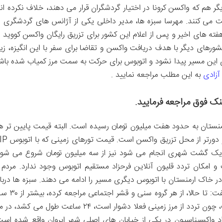
گر هم که واکسن کرونا در اختیار گردشگران قرار می دهند، خلاف نکرده اند
 می کنند. مهرسا سبزه ها، مدیر داخلی یکی از آژانس های گردشگری د
هفته های اخیر و پس از اعلام این کشور برای تزریق رایگان واکسن کووید ب
رهای دیگر با هدف دریافت واکسن و تقاضا برای سفر با این انگیزه، زیا
 این مسیر پیدا نشود و اتوبوس برای حرکت به سمت مرز کمیاب شده باش
آزادی
به این مطلب مراجعه نمایید .
ینک فوق مراجعه فرمایید.
منستان به حدود هفت میلیون تومان رسیده است. البته قیمت پایین تر ه
برای سفر هوایی وجود دارد، اما هتل آن معمولا ضعیف تر و دورتر از محل 
ه یک گشت شهری انجام می شود نیز از سه میلیون تومان شروع می شود
و امکان تردد قلیون آنلاین فرحزاد مستقیم اتوبوس وجود ندارد. مردم ب
و در خاک ارمنستان با اتوبوس دیگری مسیر را ادامه می دهند. سبزه ها دربار
میانگین سنی که بیشتر برای این تورها مراجعه می کنند، گفت: تا حالا، از هر گروه 
به بالا بوده است. بیشترین تقاضا هم برای سفر هوایی است، چون تردد از مرز زمینی فعلا دشوار است، ۲۴ ساعت طول می کشد،
زاد واکسیناسیون در یکی از خیابان های اصلی شهر ایروان واقع شده است