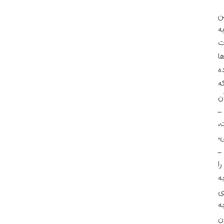
ن
ه
ت
ا
ه
ه
ن
ـ
،
،
ـ
ا
ه
ی
ه
ن