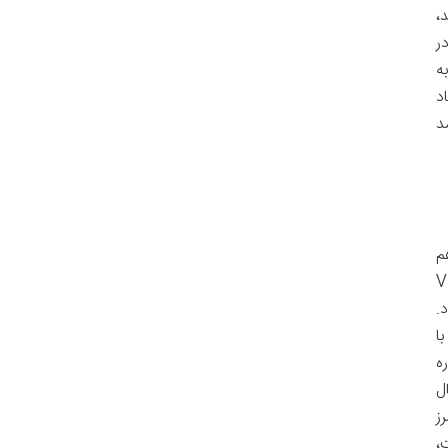
،
ر
ه
د
د
م
تزریق واکسن است. قیمت تورهای زمینی که با اتوبوس VIP
.
ا
ه
سنی و قشر اجتماعی مراجعه کرده، بیشتر از ۳۰ سال
 در مرز
،