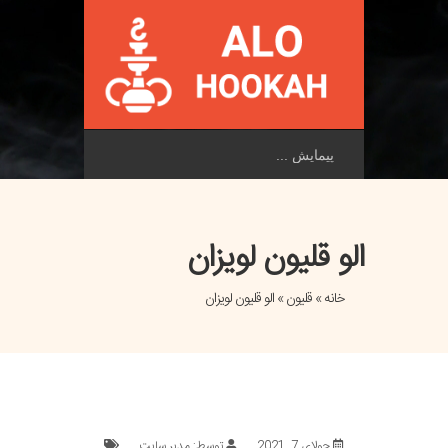
پیمایش
الو قلیون لویزان
خانه
»
قلیون
» الو قلیون لویزان
جولای 7, 2021
توسط: مدیر سایت